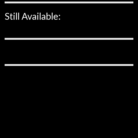
Still Available: