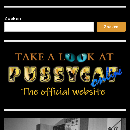
Zoeken
Zoeken