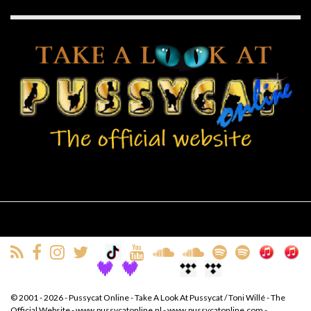
© 2001 - 2026 - Pussycat Online - Take A Look At Pussycat / Toni Willé - The
Official Website - www.pussycatonline.nl - www.pussycatonline.com -