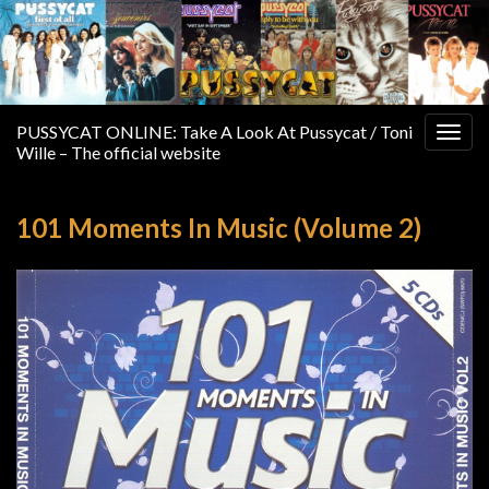
PUSSYCAT ONLINE: Take A Look At Pussycat / Toni
Togg
Wille – The official website
navig
101 Moments In Music (Volume 2)