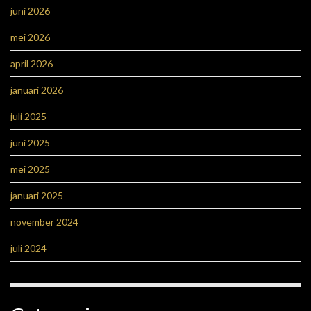
juni 2026
mei 2026
april 2026
januari 2026
juli 2025
juni 2025
mei 2025
januari 2025
november 2024
juli 2024