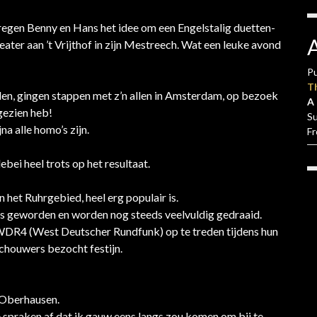
kregen Benny en Hans het idee om een Engelstalig duetten-
ater aan ’t Vrijthof in zijn Mestreech. Wat een leuke avond
Pu
T
en, gingen stappen met z’n allen in Amsterdam, op bezoek
A 
 gezien heb!
S
na alle homo’s zijn.
F
ei heel trots op het resultaat.
 het Ruhrgebied, heel erg populair is.
its geworden en worden nog steeds veelvuldig gedraaid.
 WDR4 (West Deutscher Rundfunk) op te treden tijdens hun
chouwers bezocht festijn.
 Oberhausen.
e spraken af dat ik gauw eens langs zou komen om bij te