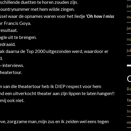
schillende duetten te horen zouden zijn.
ju
n countrynummer met hem wilde zingen.
 Brussel waar de opnames waren voor het liedje
‘Oh how I miss
m
r Francis Goya.
ja
resultaat.
gle uit te brengen.
n
edraaid.
ju
 vlak daarna de Top 2000 uitgezonden werd, waardoor er
d.
o-interviews.
theatertour.
n van die theatertour heb ik DIEP respect voor hem
B
d een uitverkocht theater aan zijn lippen te laten hangen!!
fa
mij ook niet.
I
eve, zorgzame man, mijn zus en ik zeiden wel eens tegen
m