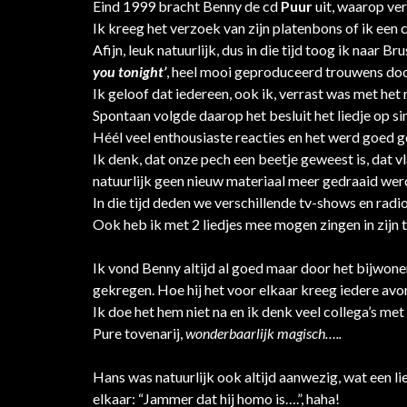
Eind 1999 bracht Benny de cd
Puur
uit, waarop ver
Ik kreeg het verzoek van zijn platenbons of ik ee
Afijn, leuk natuurlijk, dus in die tijd toog ik naar
you tonight’
, heel mooi geproduceerd trouwens doo
Ik geloof dat iedereen, ook ik, verrast was met het 
Spontaan volgde daarop het besluit het liedje op sin
Héél veel enthousiaste reacties en het werd goed g
Ik denk, dat onze pech een beetje geweest is, dat
natuurlijk geen nieuw materiaal meer gedraaid wer
In die tijd deden we verschillende tv-shows en radi
Ook heb ik met 2 liedjes mee mogen zingen in zijn 
Ik vond Benny altijd al goed maar door het bijwone
gekregen. Hoe hij het voor elkaar kreeg iedere avon
Ik doe het hem niet na en ik denk veel collega’s met 
Pure tovenarij,
wonderbaarlijk magisch…..
Hans was natuurlijk ook altijd aanwezig, wat een li
elkaar: “Jammer dat hij homo is….”, haha!