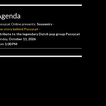
Agenda
ssycat Online presents:
Souvenirs
-
he story behind Pussycat
-
tribute to the legendary Dutch pop group Pussycat
unday,
October 11, 2026
rom
1:00 PM