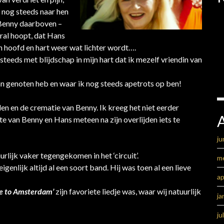
 nog steeds naar hen
 Benny daarboven –
oral hoopt, dat Hans
jn hoofd en hart weer wat lichter wordt….
teeds met blijdschap in mijn hart dat ik mezelf vriendin van
n genoten heb en waar ik nog steeds apetrots op ben!
en en de crematie van Benny. Ik kreeg het niet eerder
e van Benny en Hans meteen na zijn overlijden iets te
ju
urlijk vaker tegengekomen in het ‘circuit’.
m
genlijk altijd al een soort band. Hij was toen al een lieve
ap
me to Amsterdam’
zijn favoriete liedje was, waar wij natuurlijk
ja
ju