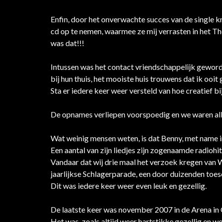
Enfin, door het onverwachte succes van de single 
cd op te nemen, waarmee ze mij verrasten in het The
was dat!!!
Intussen was het contact vriendschappelijk geword
bij hun thuis, het mooiste huis trouwens dat ik ooit
Sta er iedere keer weer versteld van hoe creatief bij
De opnames verliepen voorspoedig en we waren alleb
Wat weinig mensen weten, is dat Benny, met name in
Een aantal van zijn liedjes zijn zogenaamde radioh
Vandaar dat wij drie maal het verzoek kregen van
jaarlijkse Schlagerparade, een door duizenden toes
Dit was iedere keer weer even leuk en gezellig.
De laatste keer was november 2007 in de Arena in
Het was, zoals altijd weer hartstikke gezellig en w