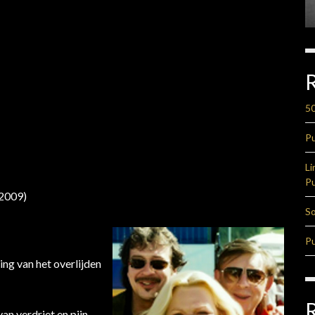
50
Pu
Li
Pu
 2009)
So
Pu
ing van het overlijden
an verdriet en pijn,