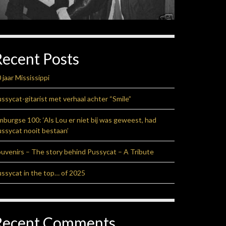
Recent Posts
 jaar Mississippi
ssycat-gitarist met verhaal achter “Smile”
mburgse 100: ‘Als Lou er niet bij was geweest, had
ssycat nooit bestaan’
uvenirs – The story behind Pussycat – A Tribute
ssycat in the top… of 2025
Recent Comments