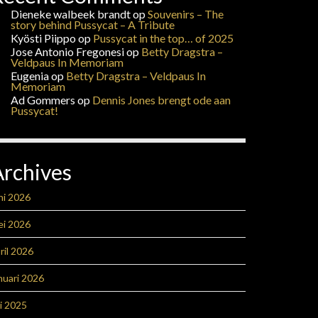
Dieneke walbeek brandt
op
Souvenirs – The
story behind Pussycat – A Tribute
Kyösti Piippo
op
Pussycat in the top… of 2025
Jose Antonio Fregonesi
op
Betty Dragstra –
Veldpaus In Memoriam
Eugenia
op
Betty Dragstra – Veldpaus In
Memoriam
Ad Gommers
op
Dennis Jones brengt ode aan
Pussycat!
Archives
ni 2026
ei 2026
ril 2026
nuari 2026
li 2025