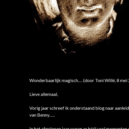
Wonderbaarlijk magisch…. (door Toni Willé, 8 mei
Lieve allemaal,
Vorig jaar schreef ik onderstaand blog naar aanleid
van Benny…..
In het afgelopen jaar waren er héél veel momenten v