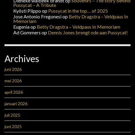
Dieneke walbeek brandt
op
Souvenirs – The story behind
Pussycat – A Tribute
Kyösti Piippo
op
Pussycat in the top… of 2025
Jose Antonio Fregonesi
op
Betty Dragstra – Veldpaus In
Memoriam
Eugenia
op
Betty Dragstra – Veldpaus In Memoriam
Ad Gommers
op
Dennis Jones brengt ode aan Pussycat!
Archives
juni 2026
mei 2026
april 2026
januari 2026
juli 2025
juni 2025