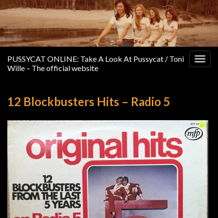
PUSSYCAT ONLINE: Take A Look At Pussycat / Toni
Togg
Wille – The official website
navig
12 Blockbusters Hits – Radio 5