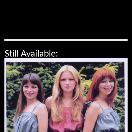
Still Available: