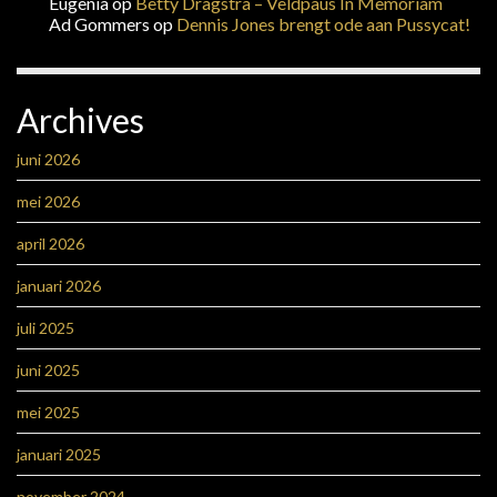
Eugenia
op
Betty Dragstra – Veldpaus In Memoriam
Ad Gommers
op
Dennis Jones brengt ode aan Pussycat!
Archives
juni 2026
mei 2026
april 2026
januari 2026
juli 2025
juni 2025
mei 2025
januari 2025
november 2024