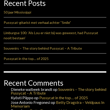
Recent Posts
50 jaar Mississippi
Pussycat-gitarist met verhaal achter “Smile”
Limburgse 100: ‘Als Lou er niet bij was geweest, had Pussycat
nooit bestaan’
Souvenirs – The story behind Pussycat – A Tribute
Pussycat in the top… of 2025
Recent Comments
Dieneke walbeek brandt
op
Souvenirs – The story behind
Pussycat – A Tribute
Kyösti Piippo
op
Pussycat in the top… of 2025
Jose Antonio Fregonesi
op
Betty Dragstra – Veldpaus In
Memoriam