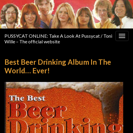
PUSSYCAT ONLINE: Take A Look At Pussycat / Toni
Togg
Wille – The official website
navig
Best Beer Drinking Album In The
World… Ever!