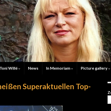
Toni Willé
News
In Memoriam
Picture gallery
eißen Superaktuellen Top-
Z