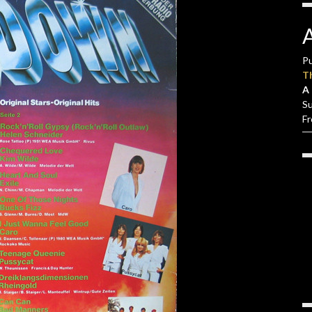
Pu
T
A 
S
F