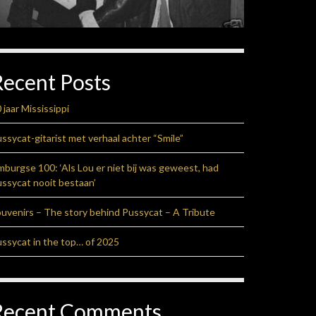
Recent Posts
 jaar Mississippi
ssycat-gitarist met verhaal achter “Smile”
mburgse 100: ‘Als Lou er niet bij was geweest, had
ssycat nooit bestaan’
uvenirs – The story behind Pussycat – A Tribute
ssycat in the top… of 2025
Recent Comments