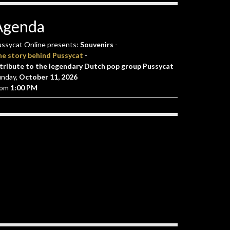
Agenda
ssycat Online presents:
Souvenirs
-
he story behind Pussycat
-
tribute to the legendary Dutch pop group Pussycat
unday,
October 11, 2026
rom
1:00 PM