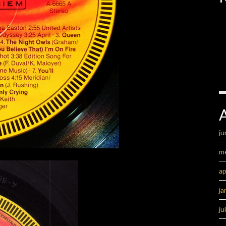
ju
m
ap
ja
ju