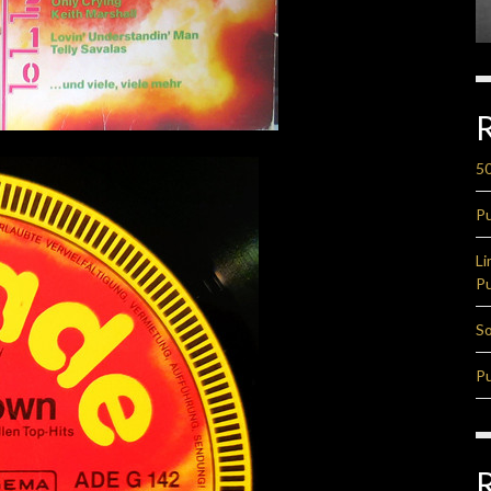
50
Pu
Li
Pu
So
Pu