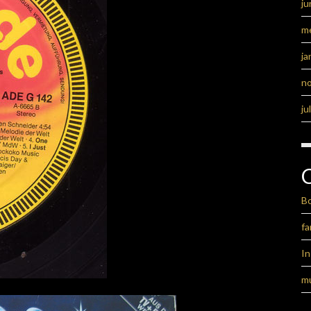
ju
m
ja
n
ju
B
fa
I
m