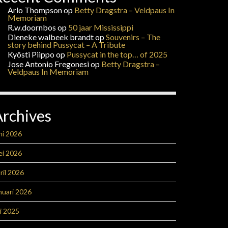
Arlo Thompson
op
Betty Dragstra – Veldpaus In
Memoriam
R.w.doornbos
op
50 jaar Mississippi
Dieneke walbeek brandt
op
Souvenirs – The
story behind Pussycat – A Tribute
Kyösti Piippo
op
Pussycat in the top… of 2025
Jose Antonio Fregonesi
op
Betty Dragstra –
Veldpaus In Memoriam
Archives
ni 2026
ei 2026
ril 2026
nuari 2026
li 2025