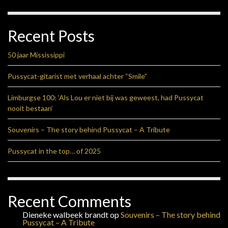
Recent Posts
50 jaar Mississippi
Pussycat-gitarist met verhaal achter “Smile”
Limburgse 100: ‘Als Lou er niet bij was geweest, had Pussycat
nooit bestaan’
Souvenirs – The story behind Pussycat – A Tribute
Pussycat in the top… of 2025
Recent Comments
Dieneke walbeek brandt
op
Souvenirs – The story behind
Pussycat – A Tribute