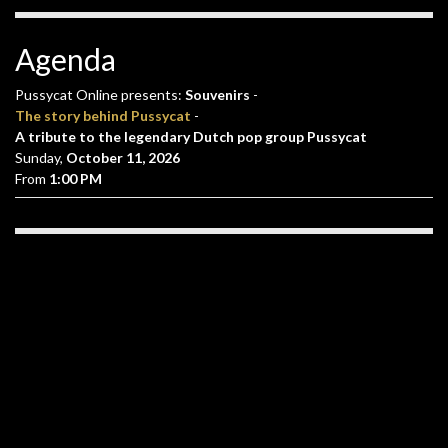
Agenda
Pussycat Online presents:
Souvenirs
-
The story behind Pussycat
-
A tribute to the legendary Dutch pop group Pussycat
Sunday,
October 11, 2026
From
1:00 PM