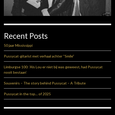
Recent Posts
50 jaar Mississippi
Pussycat-gitarist met verhaal achter “Smile”
Limburgse 100: ‘Als Lou er niet bij was geweest, had Pussycat
nooit bestaan’
Souvenirs – The story behind Pussycat – A Tribute
Pussycat in the top… of 2025