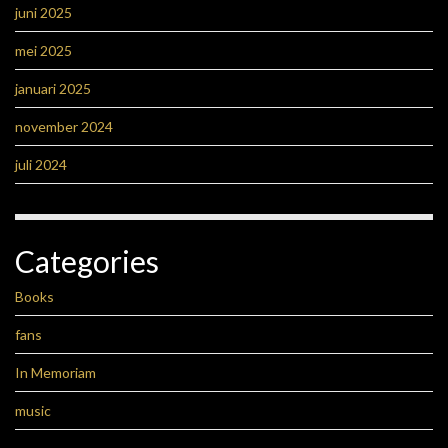
juni 2025
mei 2025
januari 2025
november 2024
juli 2024
Categories
Books
fans
In Memoriam
music