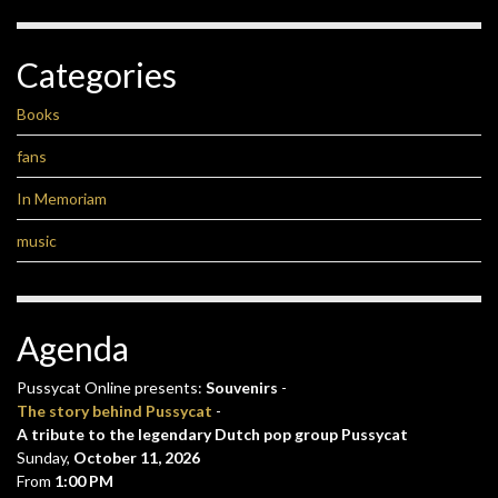
Categories
Books
fans
In Memoriam
music
Agenda
Pussycat Online presents:
Souvenirs
-
The story behind Pussycat
-
A tribute to the legendary Dutch pop group Pussycat
Sunday,
October 11, 2026
From
1:00 PM