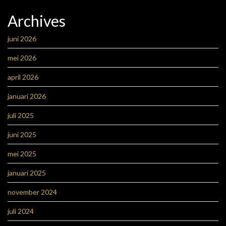
Archives
juni 2026
mei 2026
april 2026
januari 2026
juli 2025
juni 2025
mei 2025
januari 2025
november 2024
juli 2024