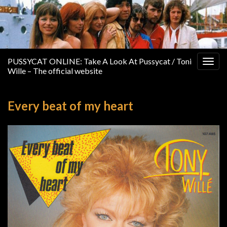
PUSSYCAT ONLINE: Take A Look At Pussycat / Toni
Togg
Wille – The official website
navig
Every beat of my heart