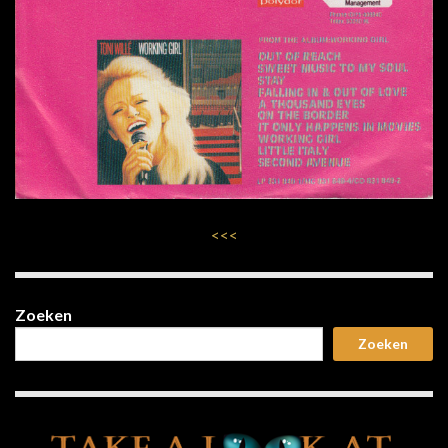
<<<
Zoeken
Zoeken