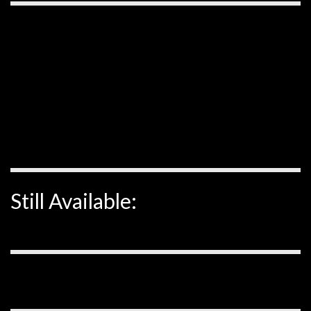
Still Available: