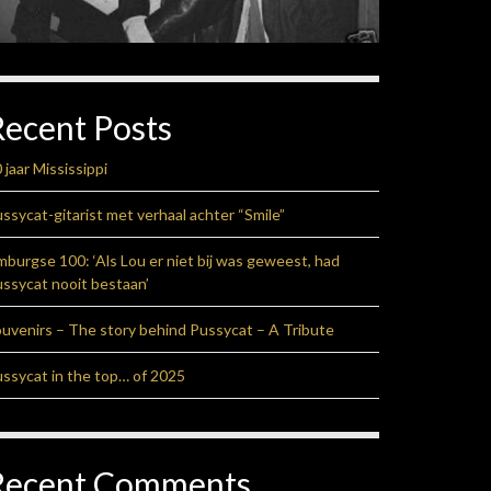
Recent Posts
 jaar Mississippi
ssycat-gitarist met verhaal achter “Smile”
mburgse 100: ‘Als Lou er niet bij was geweest, had
ssycat nooit bestaan’
uvenirs – The story behind Pussycat – A Tribute
ssycat in the top… of 2025
Recent Comments