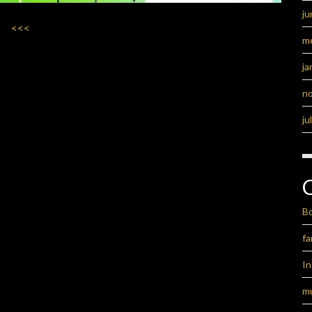
ju
<<<
m
ja
n
ju
B
fa
I
m