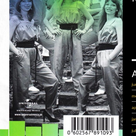
ju
m
ap
ja
ju