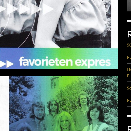
50
Pu
Li
Pu
So
Pu