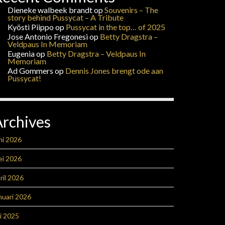
Dieneke walbeek brandt
op
Souvenirs – The
story behind Pussycat – A Tribute
Kyösti Piippo
op
Pussycat in the top… of 2025
Jose Antonio Fregonesi
op
Betty Dragstra –
Veldpaus In Memoriam
Eugenia
op
Betty Dragstra – Veldpaus In
Memoriam
Ad Gommers
op
Dennis Jones brengt ode aan
Pussycat!
Archives
ni 2026
ei 2026
ril 2026
nuari 2026
li 2025