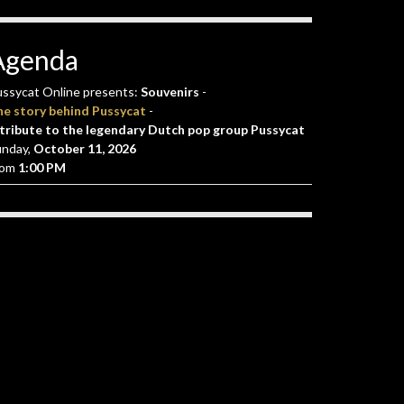
Agenda
ssycat Online presents:
Souvenirs
-
he story behind Pussycat
-
tribute to the legendary Dutch pop group Pussycat
unday,
October 11, 2026
rom
1:00 PM