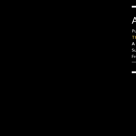
Pu
T
A 
S
F