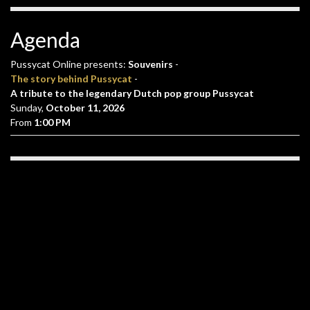
Agenda
Pussycat Online presents:
Souvenirs
-
The story behind Pussycat
-
A tribute to the legendary Dutch pop group Pussycat
Sunday,
October 11, 2026
From
1:00 PM