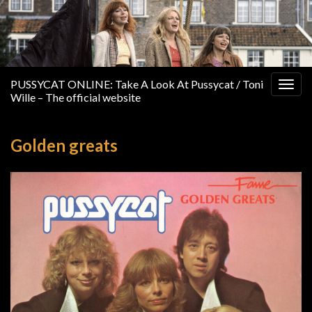
PUSSYCAT ONLINE: Take A Look At Pussycat / Toni
Togg
Wille – The official website
navig
Golden greats