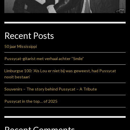
Recent Posts
50 jaar Mississippi
Pussycat-gitarist met verhaal achter “Smile”
Limburgse 100: ‘Als Lou er niet bij was geweest, had Pussycat
nooit bestaan’
Souvenirs – The story behind Pussycat – A Tribute
Pussycat in the top… of 2025
Recent Comments