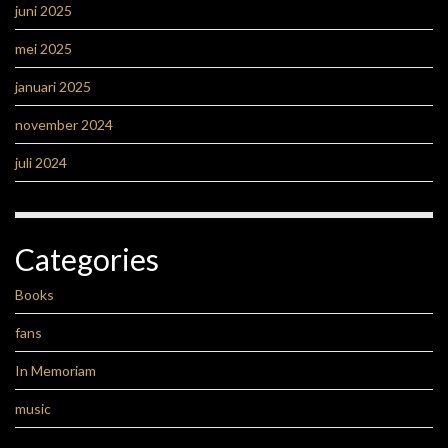
juni 2025
mei 2025
januari 2025
november 2024
juli 2024
Categories
Books
fans
In Memoriam
music