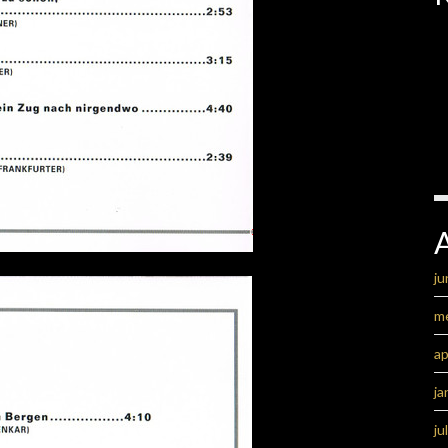
ju
m
ap
ja
ju