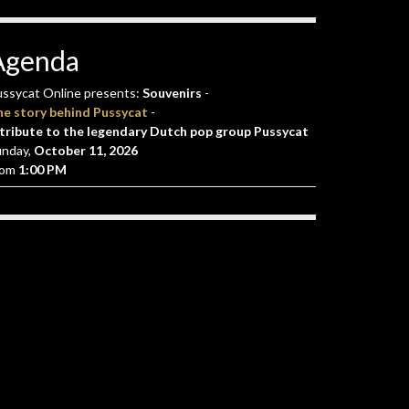
Agenda
ssycat Online presents:
Souvenirs
-
he story behind Pussycat
-
tribute to the legendary Dutch pop group Pussycat
unday,
October 11, 2026
rom
1:00 PM