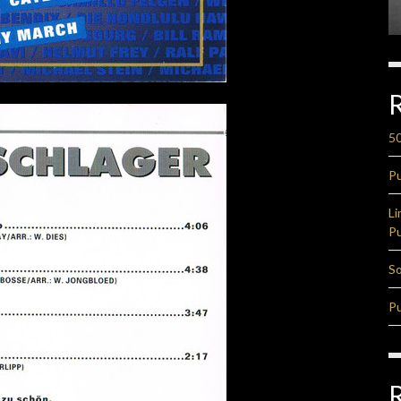
50
Pu
Li
Pu
So
Pu