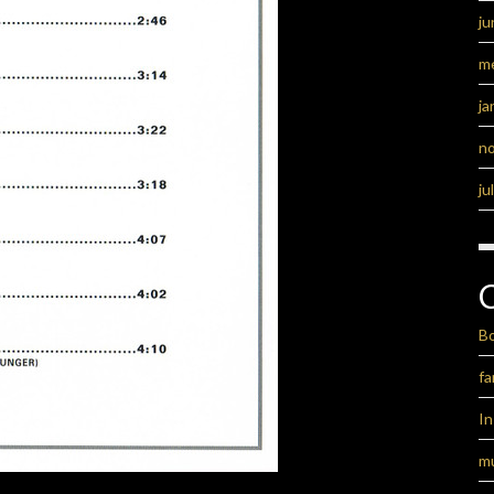
ju
m
ja
n
ju
B
fa
I
m