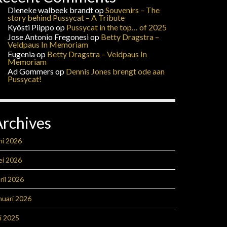
Dieneke walbeek brandt
op
Souvenirs – The
story behind Pussycat – A Tribute
Kyösti Piippo
op
Pussycat in the top… of 2025
Jose Antonio Fregonesi
op
Betty Dragstra –
Veldpaus In Memoriam
Eugenia
op
Betty Dragstra – Veldpaus In
Memoriam
Ad Gommers
op
Dennis Jones brengt ode aan
Pussycat!
Archives
ni 2026
ei 2026
ril 2026
nuari 2026
li 2025