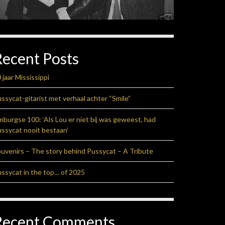
Recent Posts
 jaar Mississippi
ssycat-gitarist met verhaal achter “Smile”
mburgse 100: ‘Als Lou er niet bij was geweest, had
ssycat nooit bestaan’
uvenirs – The story behind Pussycat – A Tribute
ssycat in the top… of 2025
Recent Comments