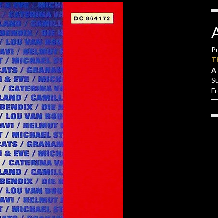
Pu
T
A 
S
F