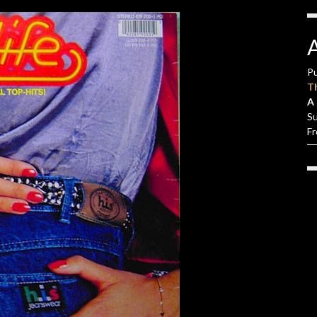
Pu
T
A 
S
F