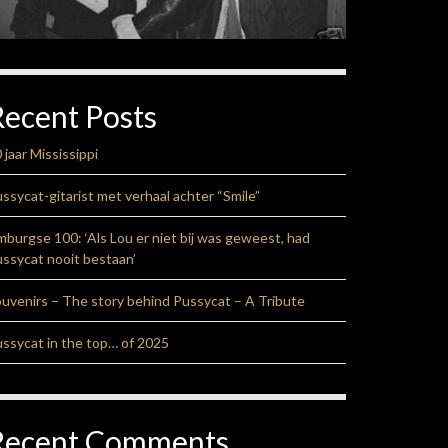
Recent Posts
 jaar Mississippi
ssycat-gitarist met verhaal achter “Smile”
mburgse 100: ‘Als Lou er niet bij was geweest, had
ssycat nooit bestaan’
uvenirs – The story behind Pussycat – A Tribute
ssycat in the top… of 2025
Recent Comments