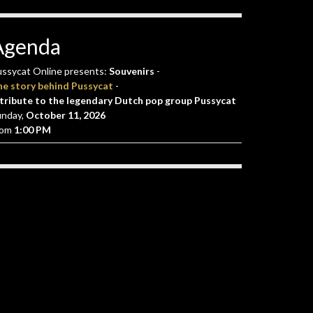
Agenda
ssycat Online presents:
Souvenirs
-
he story behind Pussycat
-
tribute to the legendary Dutch pop group Pussycat
unday,
October 11, 2026
rom
1:00 PM