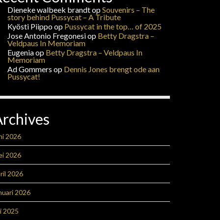
Dieneke walbeek brandt
op
Souvenirs – The
story behind Pussycat – A Tribute
Kyösti Piippo
op
Pussycat in the top… of 2025
Jose Antonio Fregonesi
op
Betty Dragstra –
Veldpaus In Memoriam
Eugenia
op
Betty Dragstra – Veldpaus In
Memoriam
Ad Gommers
op
Dennis Jones brengt ode aan
Pussycat!
Archives
ni 2026
ei 2026
ril 2026
nuari 2026
li 2025