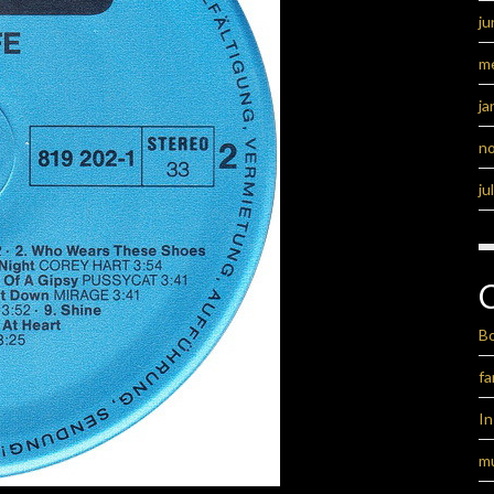
ju
m
ja
n
ju
B
fa
I
m