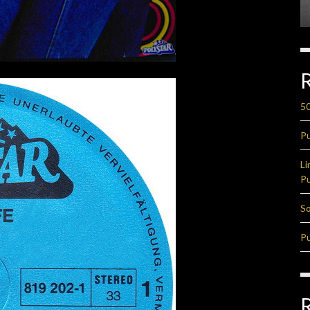
50
Pu
Li
Pu
So
Pu