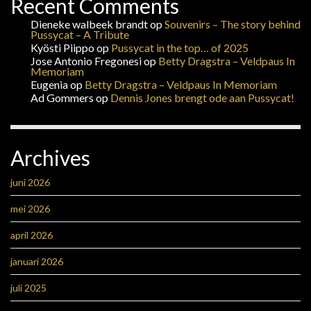
Recent Comments
Dieneke walbeek brandt
op
Souvenirs – The story behind
Pussycat – A Tribute
Kyösti Piippo
op
Pussycat in the top… of 2025
Jose Antonio Fregonesi
op
Betty Dragstra – Veldpaus In
Memoriam
Eugenia
op
Betty Dragstra – Veldpaus In Memoriam
Ad Gommers
op
Dennis Jones brengt ode aan Pussycat!
Archives
juni 2026
mei 2026
april 2026
januari 2026
juli 2025