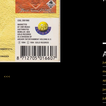
ju
m
<<<
ap
ja
ju