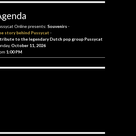
Agenda
ssycat Online presents:
Souvenirs
-
he story behind Pussycat
-
tribute to the legendary Dutch pop group Pussycat
unday,
October 11, 2026
rom
1:00 PM