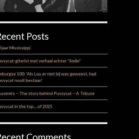
Recent Posts
 jaar Mississippi
ssycat-gitarist met verhaal achter “Smile”
mburgse 100: ‘Als Lou er niet bij was geweest, had
ssycat nooit bestaan’
uvenirs – The story behind Pussycat – A Tribute
ssycat in the top… of 2025
Recent Comments