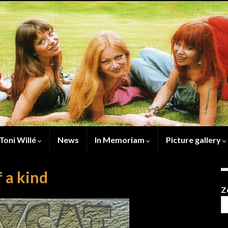
Toni Willé
News
In Memoriam
Picture gallery
f a kind
Z