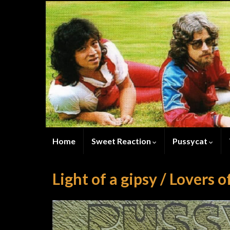
Home
Sweet Reaction
Pussycat
Light of a gipsy / Lovers o