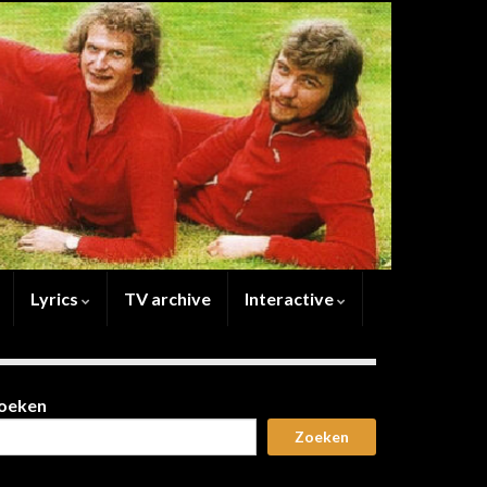
Lyrics
TV archive
Interactive
oeken
Zoeken