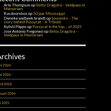
Arlo Thompson
op
Betty Dragstra – Veldpaus In
Memoriam
R.w.doornbos
op
50 jaar Mississippi
Dieneke walbeek brandt
op
Souvenirs – The
story behind Pussycat – A Tribute
Kyösti Piippo
op
Pussycat in the top… of 2025
Jose Antonio Fregonesi
op
Betty Dragstra –
Veldpaus In Memoriam
Archives
ni 2026
ei 2026
ril 2026
nuari 2026
li 2025