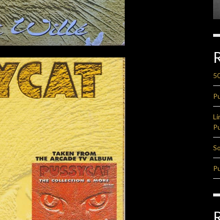
50
Pu
Li
Pu
So
Pu