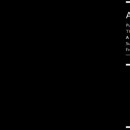
Pu
T
A 
S
F