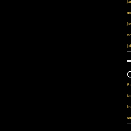
ju
m
ja
n
ju
B
fa
I
m