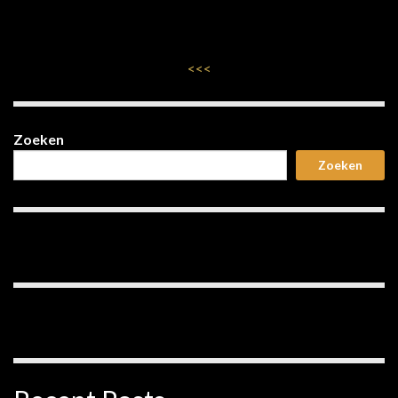
<<<
Zoeken
Zoeken