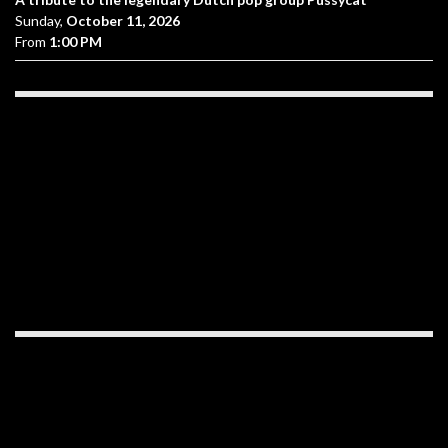
Sunday,
October 11, 2026
From
1:00 PM