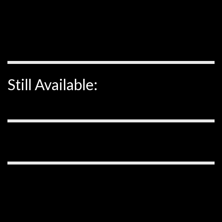
Still Available: