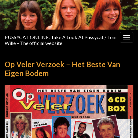
PUSSYCAT ONLINE: Take A Look At Pussycat / Toni
Togg
Wille – The official website
navig
Op Veler Verzoek – Het Beste Van
Eigen Bodem