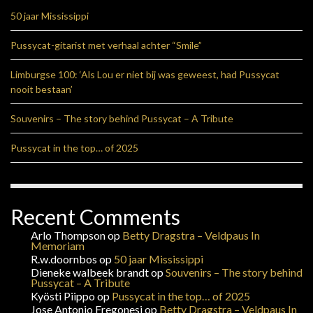
50 jaar Mississippi
Pussycat-gitarist met verhaal achter “Smile”
Limburgse 100: ‘Als Lou er niet bij was geweest, had Pussycat
nooit bestaan’
Souvenirs – The story behind Pussycat – A Tribute
Pussycat in the top… of 2025
Recent Comments
Arlo Thompson
op
Betty Dragstra – Veldpaus In
Memoriam
R.w.doornbos
op
50 jaar Mississippi
Dieneke walbeek brandt
op
Souvenirs – The story behind
Pussycat – A Tribute
Kyösti Piippo
op
Pussycat in the top… of 2025
Jose Antonio Fregonesi
op
Betty Dragstra – Veldpaus In