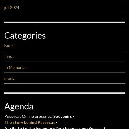
juli 2024
Categories
Books
fans
In Memoriam
music
Agenda
Pussycat Online presents:
Souvenirs
-
The story behind Pussycat
-
A tribute to the legendary Dutch pop group Pussycat