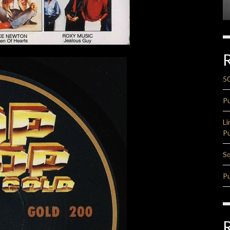
50
Pu
Li
Pu
So
Pu