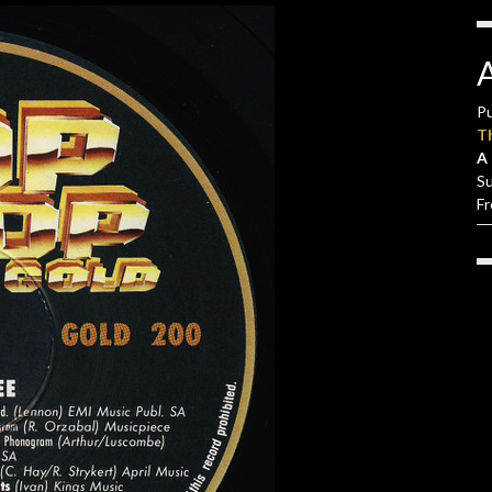
Pu
T
A 
S
F