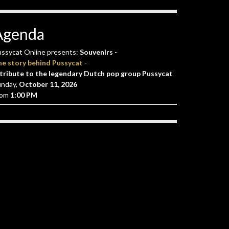
Agenda
ssycat Online presents:
Souvenirs
-
he story behind Pussycat
-
tribute to the legendary Dutch pop group Pussycat
unday,
October 11, 2026
rom
1:00 PM