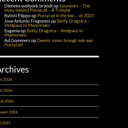
Dieneke walbeek brandt
op
Souvenirs – The
story behind Pussycat – A Tribute
Kyösti Piippo
op
Pussycat in the top… of 2025
Jose Antonio Fregonesi
op
Betty Dragstra –
Veldpaus In Memoriam
Eugenia
op
Betty Dragstra – Veldpaus In
Memoriam
Ad Gommers
op
Dennis Jones brengt ode aan
Pussycat!
Archives
ni 2026
ei 2026
ril 2026
nuari 2026
li 2025