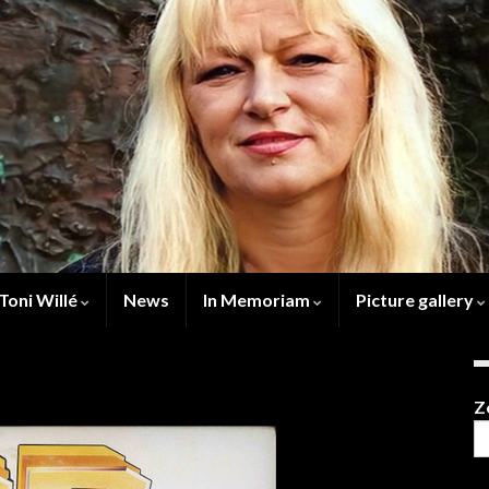
Toni Willé
News
In Memoriam
Picture gallery
Z