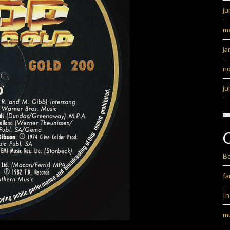
ju
m
ja
n
ju
B
fa
I
m