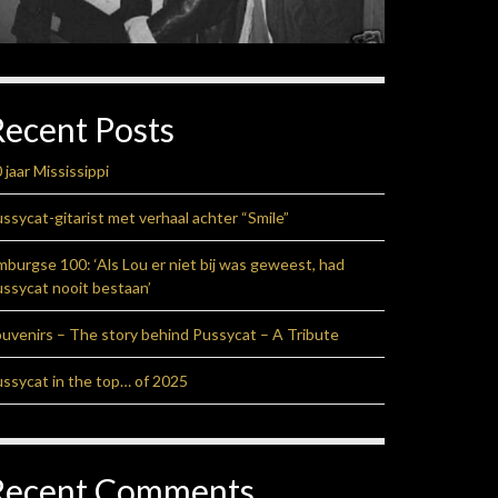
Recent Posts
 jaar Mississippi
ssycat-gitarist met verhaal achter “Smile”
mburgse 100: ‘Als Lou er niet bij was geweest, had
ssycat nooit bestaan’
uvenirs – The story behind Pussycat – A Tribute
ssycat in the top… of 2025
Recent Comments