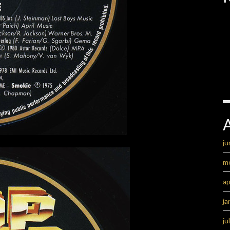
ju
m
ap
ja
ju