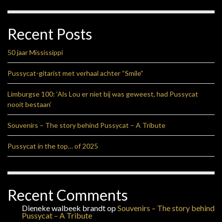
Recent Posts
50 jaar Mississippi
Pussycat-gitarist met verhaal achter “Smile”
Limburgse 100: ‘Als Lou er niet bij was geweest, had Pussycat
nooit bestaan’
Souvenirs – The story behind Pussycat – A Tribute
Pussycat in the top… of 2025
Recent Comments
Dieneke walbeek brandt
op
Souvenirs – The story behind
Pussycat – A Tribute