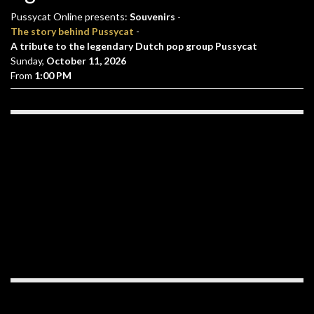
Pussycat Online presents:
Souvenirs
-
The story behind Pussycat
-
A tribute to the legendary Dutch pop group Pussycat
Sunday,
October 11, 2026
From
1:00 PM