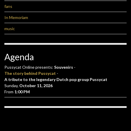
fans
In Memoriam
music
Agenda
Pussycat Online presents:
Souvenirs
-
The story behind Pussycat
-
A tribute to the legendary Dutch pop group Pussycat
Sunday,
October 11, 2026
From
1:00 PM