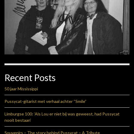
Recent Posts
50 jaar Mississippi
Pussycat-gitarist met verhaal achter “Smile”
Limburgse 100: ‘Als Lou er niet bij was geweest, had Pussycat
nooit bestaan’
Souvenirs – The story behind Pussycat – A Tribute