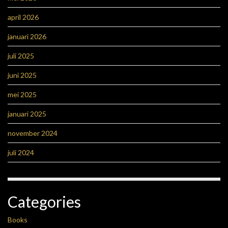
april 2026
januari 2026
juli 2025
juni 2025
mei 2025
januari 2025
november 2024
juli 2024
Categories
Books