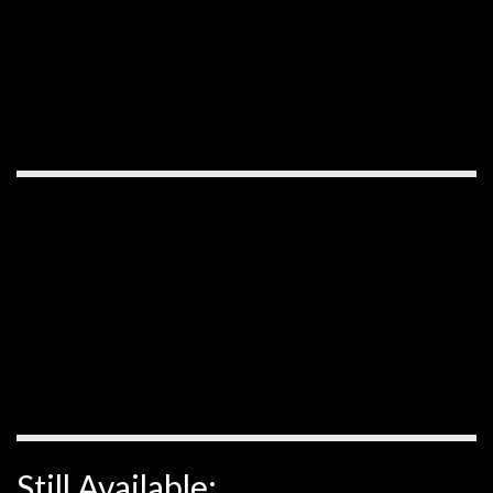
Still Available: