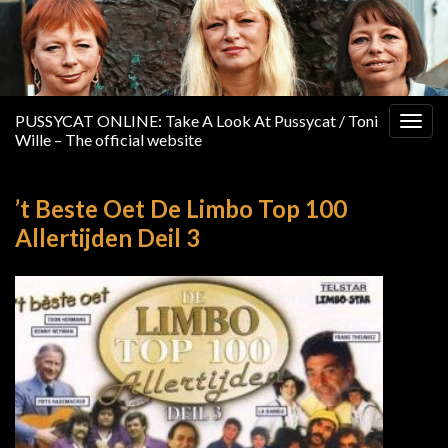
PUSSYCAT ONLINE: Take A Look At Pussycat / Toni
Togg
Wille – The official website
navig
’t Beste Oet De Limbo Top 100
Allertijden Deil 3