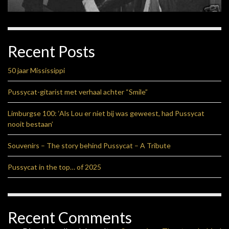
Recent Posts
50 jaar Mississippi
Pussycat-gitarist met verhaal achter “Smile”
Limburgse 100: ‘Als Lou er niet bij was geweest, had Pussycat
nooit bestaan’
Souvenirs – The story behind Pussycat – A Tribute
Pussycat in the top… of 2025
Recent Comments