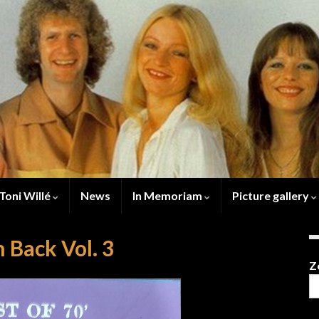
Toni Willé
News
In Memoriam
Picture gallery
h Back Vol. 3
Z