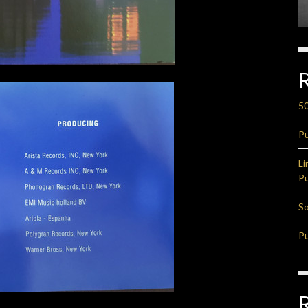
50
Pu
Li
Pu
So
Pu