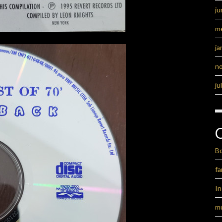
ju
m
ja
n
ju
B
fa
I
m