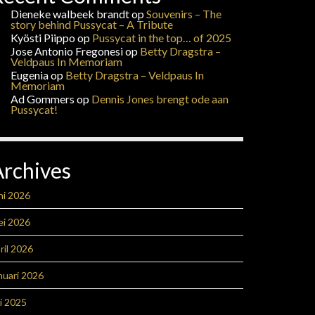
Dieneke walbeek brandt
op
Souvenirs – The
story behind Pussycat – A Tribute
Kyösti Piippo
op
Pussycat in the top… of 2025
Jose Antonio Fregonesi
op
Betty Dragstra –
Veldpaus In Memoriam
Eugenia
op
Betty Dragstra – Veldpaus In
Memoriam
Ad Gommers
op
Dennis Jones brengt ode aan
Pussycat!
Archives
ni 2026
ei 2026
ril 2026
nuari 2026
li 2025