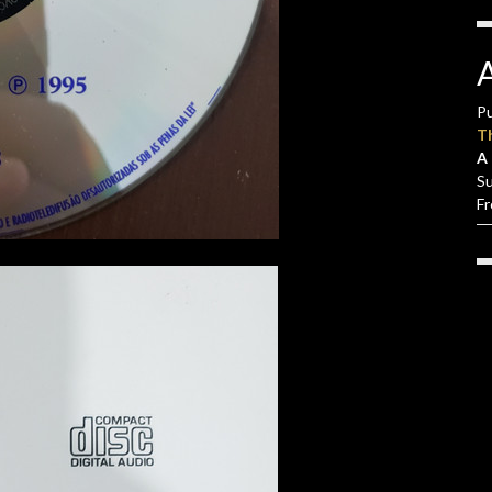
Pu
T
A 
S
F