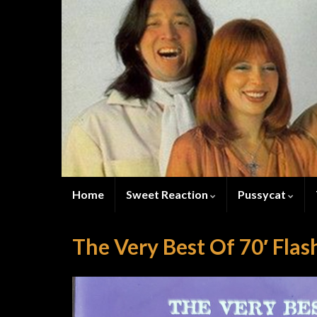
Home
Sweet Reaction
Pussycat
The Very Best Of 70′ Flas