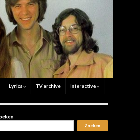
Lyrics
TV archive
Interactive
oeken
Zoeken