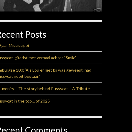
Recent Posts
 jaar Mississippi
ssycat-gitarist met verhaal achter “Smile”
mburgse 100: ‘Als Lou er niet bij was geweest, had
ssycat nooit bestaan’
uvenirs – The story behind Pussycat – A Tribute
ssycat in the top… of 2025
Recent Comments