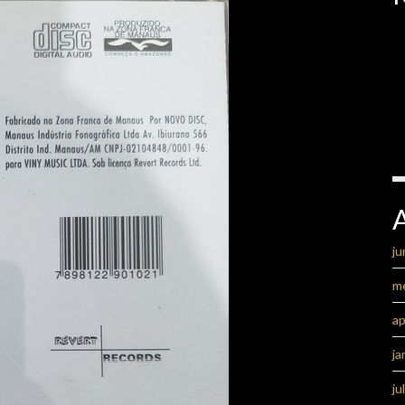
ju
m
ap
ja
ju