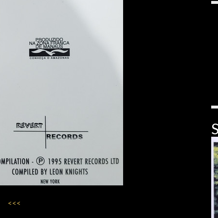
S
<<<