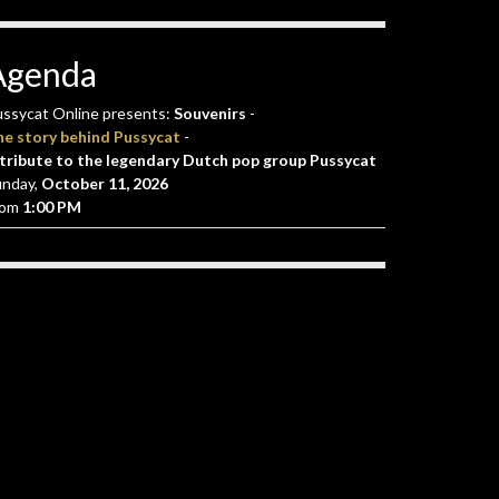
Agenda
ssycat Online presents:
Souvenirs
-
he story behind Pussycat
-
tribute to the legendary Dutch pop group Pussycat
unday,
October 11, 2026
rom
1:00 PM