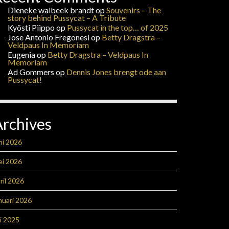
Dieneke walbeek brandt
op
Souvenirs – The
story behind Pussycat – A Tribute
Kyösti Piippo
op
Pussycat in the top… of 2025
Jose Antonio Fregonesi
op
Betty Dragstra –
Veldpaus In Memoriam
Eugenia
op
Betty Dragstra – Veldpaus In
Memoriam
Ad Gommers
op
Dennis Jones brengt ode aan
Pussycat!
Archives
ni 2026
ei 2026
ril 2026
nuari 2026
li 2025