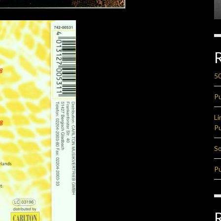
50
Pu
Li
Pu
So
Pu