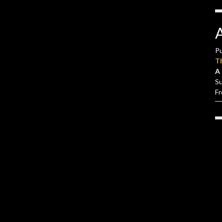
Pu
T
A 
S
F