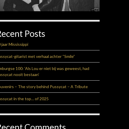
Recent Posts
 jaar Mississippi
ssycat-gitarist met verhaal achter “Smile”
mburgse 100: ‘Als Lou er niet bij was geweest, had
ssycat nooit bestaan’
uvenirs – The story behind Pussycat – A Tribute
ssycat in the top… of 2025
Recent Comments