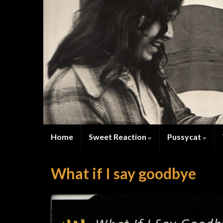
Home
Sweet Reaction
Pussycat
What if I say goodbye