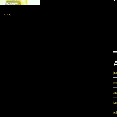
<<<
ju
m
ap
ja
ju