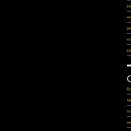
ju
m
ja
n
ju
B
fa
I
m