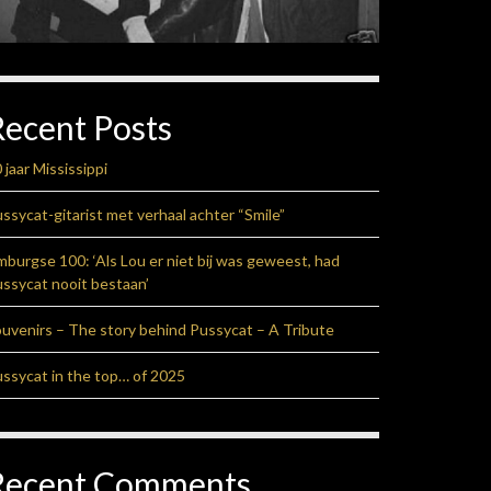
Recent Posts
 jaar Mississippi
ssycat-gitarist met verhaal achter “Smile”
mburgse 100: ‘Als Lou er niet bij was geweest, had
ssycat nooit bestaan’
uvenirs – The story behind Pussycat – A Tribute
ssycat in the top… of 2025
Recent Comments