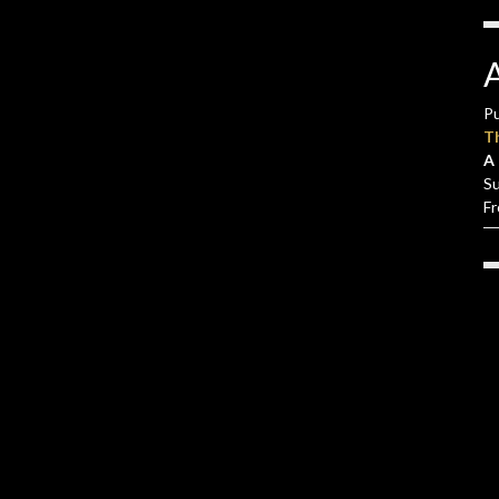
Pu
T
A 
S
F