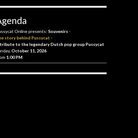
Agenda
ssycat Online presents:
Souvenirs
-
he story behind Pussycat
-
tribute to the legendary Dutch pop group Pussycat
unday,
October 11, 2026
rom
1:00 PM