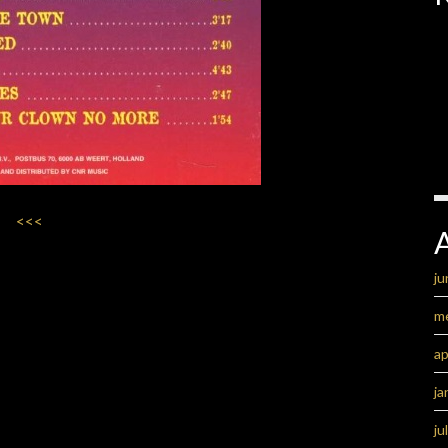
<<<
ju
m
ap
ja
ju