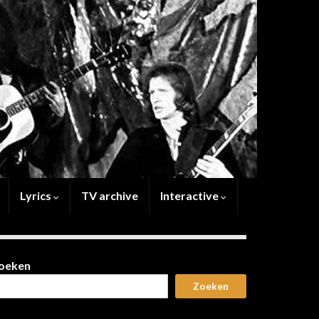
Lyrics
TV archive
Interactive
oeken
Zoeken