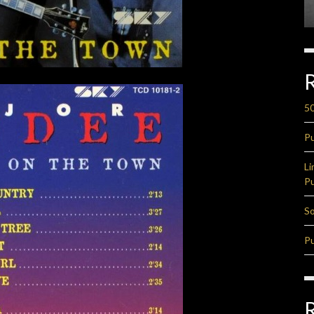
50
Pu
Li
Pu
So
Pu