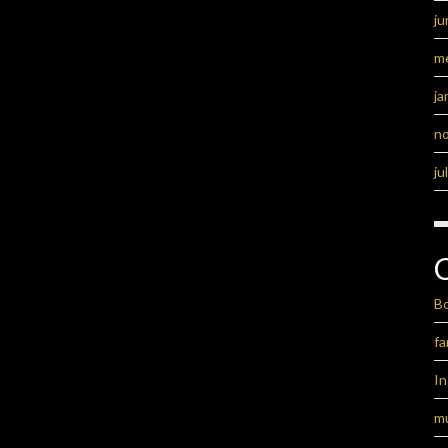
ju
m
ja
n
ju
B
fa
I
m