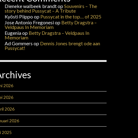
Dieneke walbeek brandt
op
Souvenirs – The
story behind Pussycat – A Tribute
Kyösti Piippo
op
Pussycat in the top… of 2025
Jose Antonio Fregonesi
op
Betty Dragstra –
Veldpaus In Memoriam
Eugenia
op
Betty Dragstra – Veldpaus In
Memoriam
Ad Gommers
op
Dennis Jones brengt ode aan
Pussycat!
Archives
ni 2026
ei 2026
ril 2026
nuari 2026
li 2025