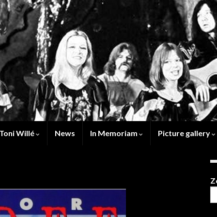
Toni Willé
News
In Memoriam
Picture gallery
Z