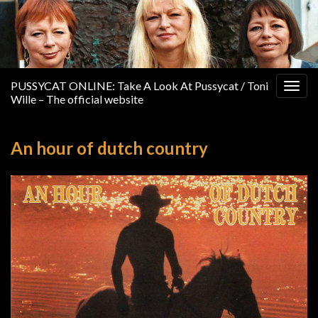
PUSSYCAT ONLINE: Take A Look At Pussycat / Toni
Togg
Wille – The official website
navig
An hour of dutch country