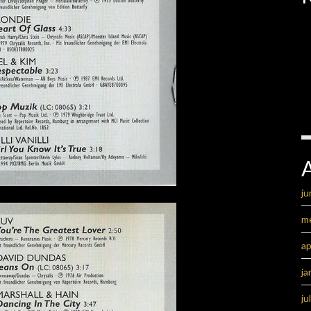
ju
m
ap
ja
ju