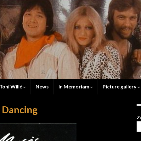
Toni Willé
News
In Memoriam
Picture gallery
o Dancing
Z