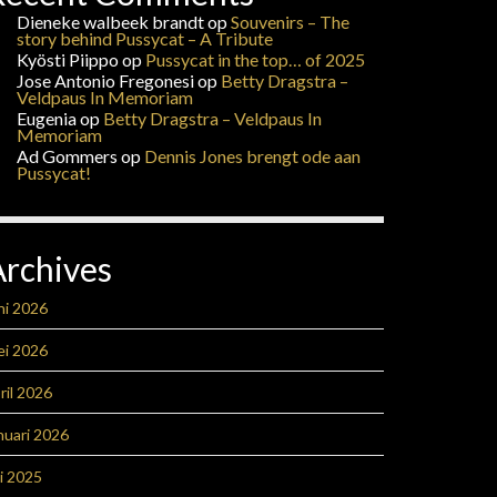
Dieneke walbeek brandt
op
Souvenirs – The
story behind Pussycat – A Tribute
Kyösti Piippo
op
Pussycat in the top… of 2025
Jose Antonio Fregonesi
op
Betty Dragstra –
Veldpaus In Memoriam
Eugenia
op
Betty Dragstra – Veldpaus In
Memoriam
Ad Gommers
op
Dennis Jones brengt ode aan
Pussycat!
Archives
ni 2026
ei 2026
ril 2026
nuari 2026
li 2025