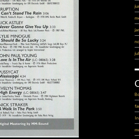
ju
m
ja
n
ju
B
fa
I
m