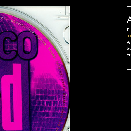
Pu
T
A 
S
F