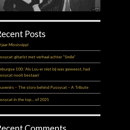
Recent Posts
 jaar Mississippi
ssycat-gitarist met verhaal achter “Smile”
mburgse 100: ‘Als Lou er niet bij was geweest, had
ssycat nooit bestaan’
uvenirs – The story behind Pussycat – A Tribute
ssycat in the top… of 2025
Recent Comments