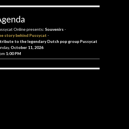
Agenda
ssycat Online presents:
Souvenirs
-
he story behind Pussycat
-
tribute to the legendary Dutch pop group Pussycat
unday,
October 11, 2026
rom
1:00 PM