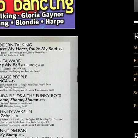
50
Pu
Li
Pu
So
Pu