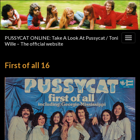
PUSSYCAT ONLINE: Take A Look At Pussycat / Toni
Togg
Wille – The official website
navig
First of all 16