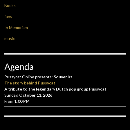
Books
fans
In Memoriam
music
Agenda
Pussycat Online presents:
Souvenirs
-
The story behind Pussycat
-
A tribute to the legendary Dutch pop group Pussycat
Sunday,
October 11, 2026
From
1:00 PM