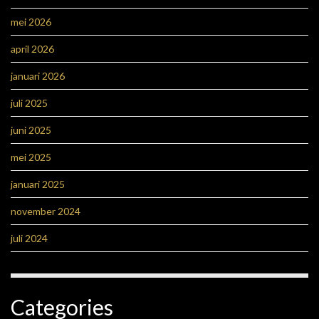
mei 2026
april 2026
januari 2026
juli 2025
juni 2025
mei 2025
januari 2025
november 2024
juli 2024
Categories