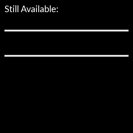
Still Available: