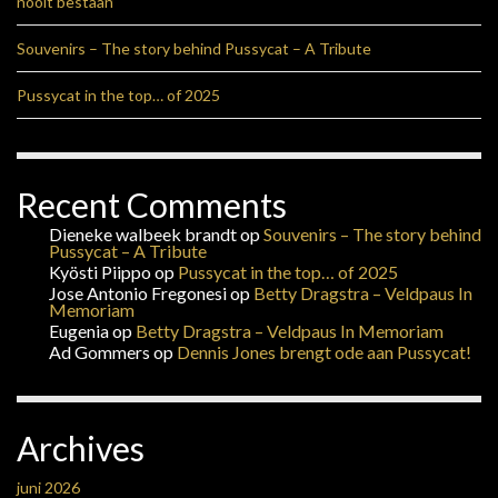
nooit bestaan’
Souvenirs – The story behind Pussycat – A Tribute
Pussycat in the top… of 2025
Recent Comments
Dieneke walbeek brandt
op
Souvenirs – The story behind
Pussycat – A Tribute
Kyösti Piippo
op
Pussycat in the top… of 2025
Jose Antonio Fregonesi
op
Betty Dragstra – Veldpaus In
Memoriam
Eugenia
op
Betty Dragstra – Veldpaus In Memoriam
Ad Gommers
op
Dennis Jones brengt ode aan Pussycat!
Archives
juni 2026