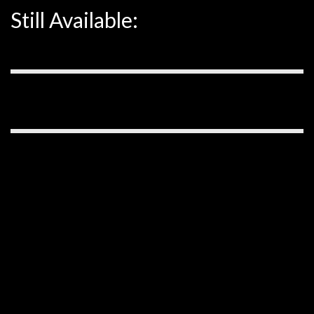
Still Available: