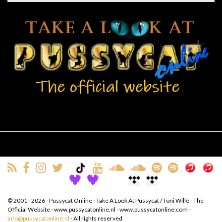
© 2001 - 2026 - Pussycat Online - Take A Look At Pussycat / Toni Willé - The
Official Website - www.pussycatonline.nl - www.pussycatonline.com -
info@pussycatonline.nl
- All rights reserved