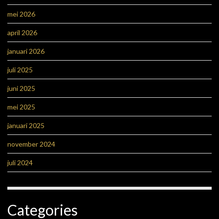
mei 2026
april 2026
januari 2026
juli 2025
juni 2025
mei 2025
januari 2025
november 2024
juli 2024
Categories