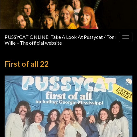
PUSSYCAT ONLINE: Take A Look At Pussycat / Toni
Togg
Wille – The official website
navig
First of all 22