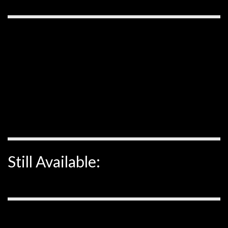
Still Available: