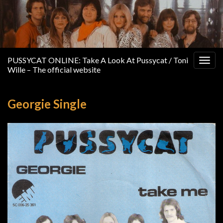
PUSSYCAT ONLINE: Take A Look At Pussycat / Toni
Togg
Wille – The official website
navig
Georgie Single