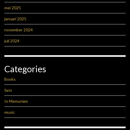
mei 2025
januari 2025
november 2024
juli 2024
Categories
Books
fans
In Memoriam
music