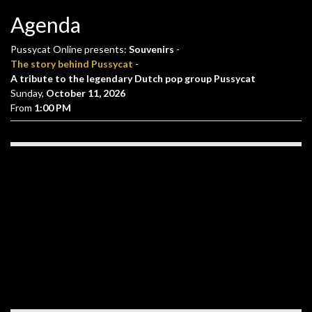
Agenda
Pussycat Online presents:
Souvenirs
-
The story behind Pussycat
-
A tribute to the legendary Dutch pop group Pussycat
Sunday,
October 11, 2026
From
1:00 PM