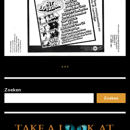
<<<
Zoeken
Zoeken