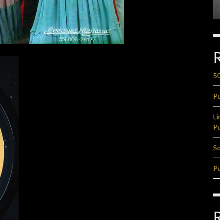
50
Pu
Li
Pu
So
Pu