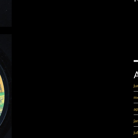
ju
m
ap
ja
ju