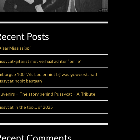
Recent Posts
 jaar Mississippi
ssycat-gitarist met verhaal achter “Smile”
mburgse 100: ‘Als Lou er niet bij was geweest, had
ssycat nooit bestaan’
uvenirs – The story behind Pussycat – A Tribute
ssycat in the top… of 2025
Recent Comments