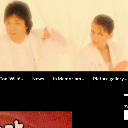
Toni Willé
News
In Memoriam
Picture gallery
Z