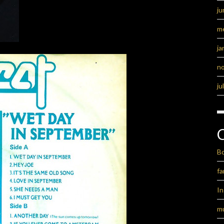
ju
m
ja
n
ju
B
fa
I
m