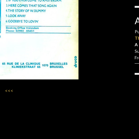
Pu
T
A 
S
F
<<<