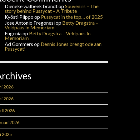
Dieneke walbeek brandt
op
Souvenirs – The
story behind Pussycat – A Tribute
Kyösti Piippo
op
Pussycat in the top… of 2025
Jose Antonio Fregonesi
op
Betty Dragstra –
Veldpaus In Memoriam
Eugenia
op
Betty Dragstra – Veldpaus In
Memoriam
Ad Gommers
op
Dennis Jones brengt ode aan
Pussycat!
Archives
ni 2026
ei 2026
ril 2026
nuari 2026
li 2025