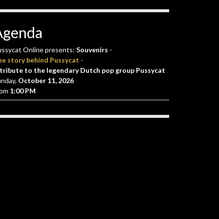
Agenda
ssycat Online presents:
Souvenirs
-
he story behind Pussycat
-
tribute to the legendary Dutch pop group Pussycat
unday,
October 11, 2026
rom
1:00 PM