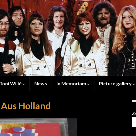
Toni Willé
News
In Memoriam
Picture gallery
 Aus Holland
Z