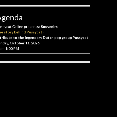
Agenda
ssycat Online presents:
Souvenirs
-
he story behind Pussycat
-
tribute to the legendary Dutch pop group Pussycat
unday,
October 11, 2026
rom
1:00 PM