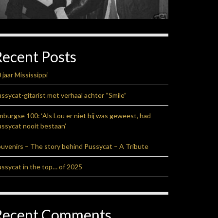
Recent Posts
 jaar Mississippi
ssycat-gitarist met verhaal achter “Smile”
mburgse 100: ‘Als Lou er niet bij was geweest, had
ssycat nooit bestaan’
uvenirs – The story behind Pussycat – A Tribute
ssycat in the top… of 2025
Recent Comments