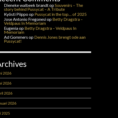
Dieneke walbeek brandt
op
Souvenirs – The
story behind Pussycat – A Tribute
Kyösti Piippo
op
Pussycat in the top… of 2025
Jose Antonio Fregonesi
op
Betty Dragstra –
Veldpaus In Memoriam
Eugenia
op
Betty Dragstra – Veldpaus In
Memoriam
Ad Gommers
op
Dennis Jones brengt ode aan
Pussycat!
Archives
ni 2026
ei 2026
ril 2026
nuari 2026
li 2025