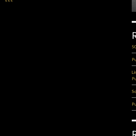
<<<
50
Pu
Li
Pu
So
Pu