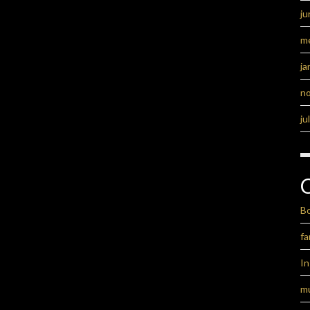
ju
m
ja
n
ju
B
fa
I
m