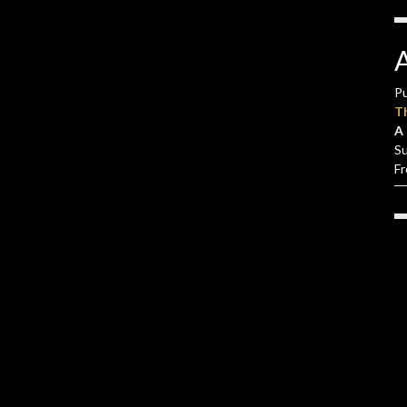
Pu
T
A 
S
F