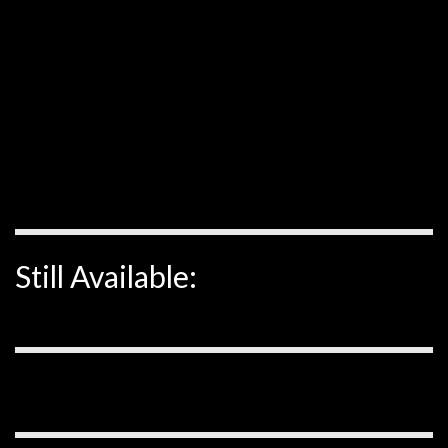
Still Available: