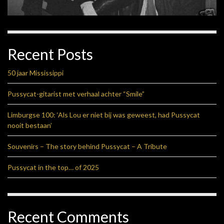
Recent Posts
50 jaar Mississippi
Pussycat-gitarist met verhaal achter “Smile”
Limburgse 100: ‘Als Lou er niet bij was geweest, had Pussycat
nooit bestaan’
Souvenirs – The story behind Pussycat – A Tribute
Pussycat in the top… of 2025
Recent Comments