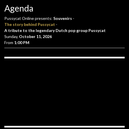
Agenda
Pussycat Online presents:
Souvenirs
-
The story behind Pussycat
-
A tribute to the legendary Dutch pop group Pussycat
Sunday,
October 11, 2026
From
1:00 PM