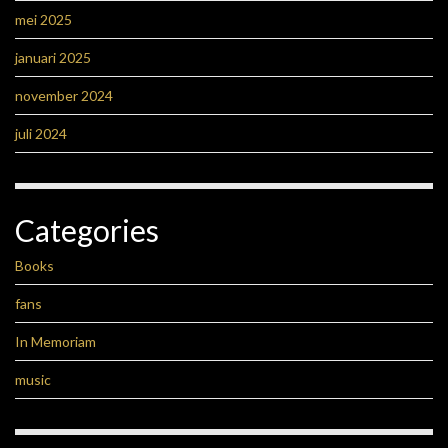
mei 2025
januari 2025
november 2024
juli 2024
Categories
Books
fans
In Memoriam
music