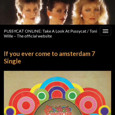
PUSSYCAT ONLINE: Take A Look At Pussycat / Toni
Togg
Wille – The official website
navig
If you ever come to amsterdam 7
Single