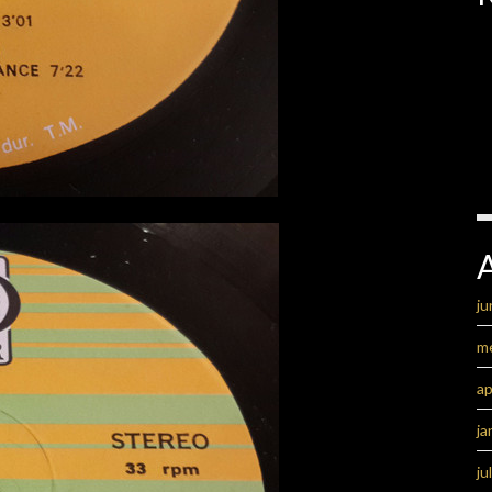
ju
m
ap
ja
ju