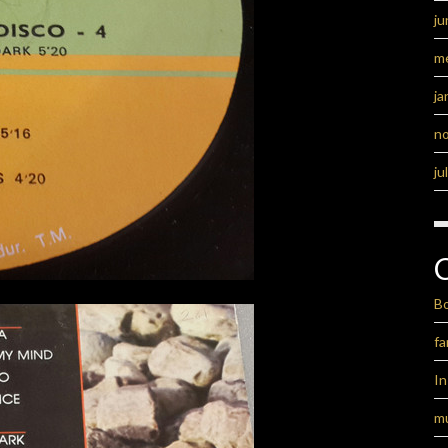
ju
m
ja
n
ju
B
fa
I
m