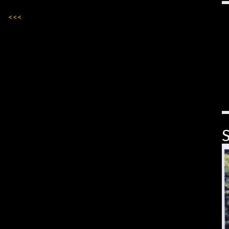
<<<
S