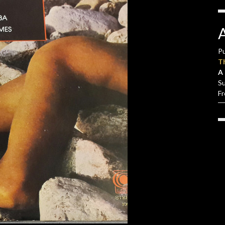
Pu
T
A 
S
F