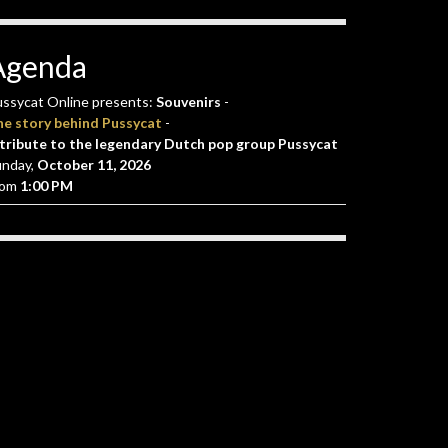
Agenda
ssycat Online presents:
Souvenirs
-
he story behind Pussycat
-
tribute to the legendary Dutch pop group Pussycat
unday,
October 11, 2026
rom
1:00 PM