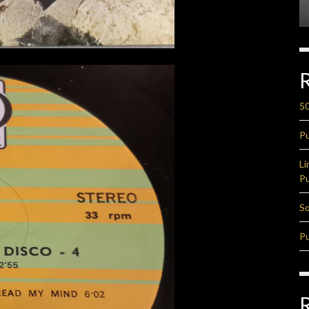
50
Pu
Li
Pu
So
Pu