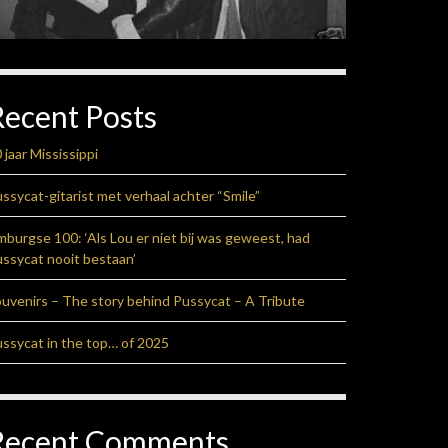
Recent Posts
 jaar Mississippi
ssycat-gitarist met verhaal achter “Smile”
mburgse 100: ‘Als Lou er niet bij was geweest, had
ssycat nooit bestaan’
uvenirs – The story behind Pussycat – A Tribute
ssycat in the top… of 2025
Recent Comments