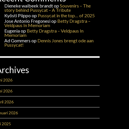
Dieneke walbeek brandt
op
Souvenirs – The
story behind Pussycat – A Tribute
Kyösti Piippo
op
Pussycat in the top… of 2025
Jose Antonio Fregonesi
op
Betty Dragstra –
Veldpaus In Memoriam
Eugenia
op
Betty Dragstra – Veldpaus In
Memoriam
Ad Gommers
op
Dennis Jones brengt ode aan
Pussycat!
Archives
ni 2026
ei 2026
ril 2026
nuari 2026
li 2025