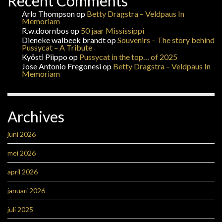
Recent Comments
Arlo Thompson
op
Betty Dragstra – Veldpaus In
Memoriam
R.w.doornbos
op
50 jaar Mississippi
Dieneke walbeek brandt
op
Souvenirs – The story behind
Pussycat – A Tribute
Kyösti Piippo
op
Pussycat in the top… of 2025
Jose Antonio Fregonesi
op
Betty Dragstra – Veldpaus In
Memoriam
Archives
juni 2026
mei 2026
april 2026
januari 2026
juli 2025