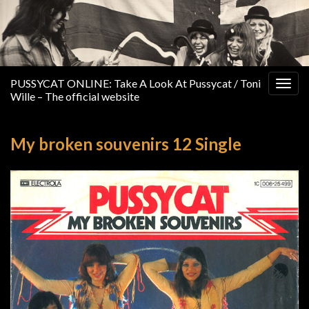
PUSSYCAT ONLINE: Take A Look At Pussycat / Toni
Togg
Wille – The official website
navig
My broken souvenirs 12 Single