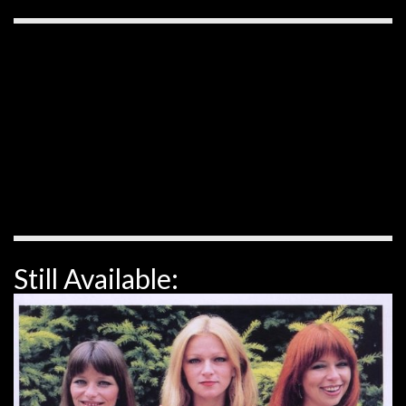
Still Available: