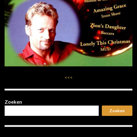
<<<
Zoeken
Zoeken