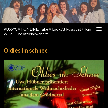
PUSSYCAT ONLINE: Take A Look At Pussycat / Toni
Togg
Wille – The official website
navig
Oldies im schnee