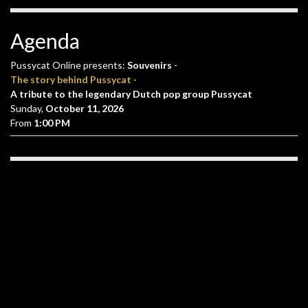
Agenda
Pussycat Online presents:
Souvenirs
-
The story behind Pussycat
-
A tribute to the legendary Dutch pop group Pussycat
Sunday,
October 11, 2026
From
1:00 PM