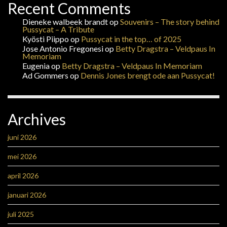
Recent Comments
Dieneke walbeek brandt
op
Souvenirs – The story behind
Pussycat – A Tribute
Kyösti Piippo
op
Pussycat in the top… of 2025
Jose Antonio Fregonesi
op
Betty Dragstra – Veldpaus In
Memoriam
Eugenia
op
Betty Dragstra – Veldpaus In Memoriam
Ad Gommers
op
Dennis Jones brengt ode aan Pussycat!
Archives
juni 2026
mei 2026
april 2026
januari 2026
juli 2025