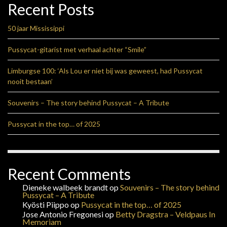
Recent Posts
50 jaar Mississippi
Pussycat-gitarist met verhaal achter “Smile”
Limburgse 100: ‘Als Lou er niet bij was geweest, had Pussycat
nooit bestaan’
Souvenirs – The story behind Pussycat – A Tribute
Pussycat in the top… of 2025
Recent Comments
Dieneke walbeek brandt
op
Souvenirs – The story behind
Pussycat – A Tribute
Kyösti Piippo
op
Pussycat in the top… of 2025
Jose Antonio Fregonesi
op
Betty Dragstra – Veldpaus In
Memoriam