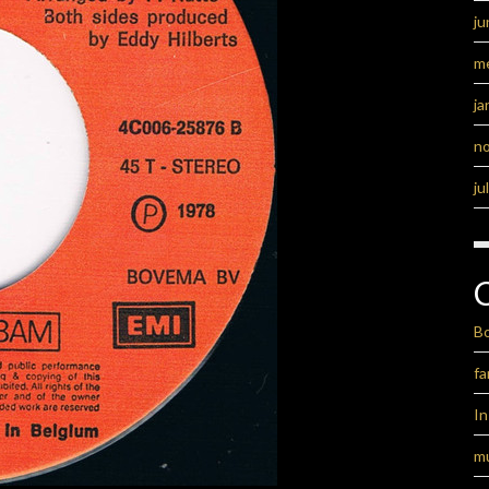
ju
m
ja
n
ju
B
fa
I
m