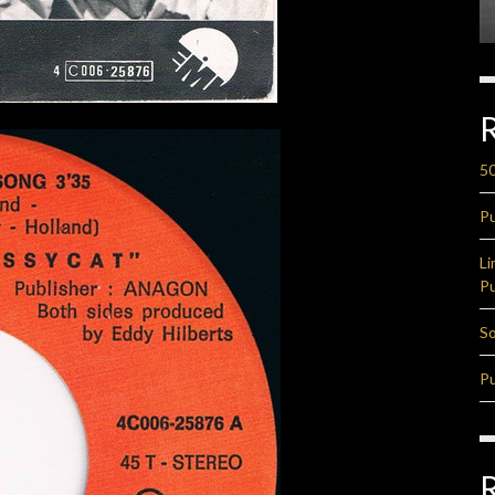
50
Pu
Li
Pu
So
Pu