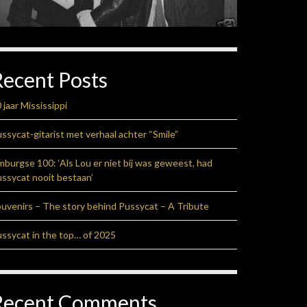
Recent Posts
 jaar Mississippi
ssycat-gitarist met verhaal achter “Smile”
mburgse 100: ‘Als Lou er niet bij was geweest, had
ssycat nooit bestaan’
uvenirs – The story behind Pussycat – A Tribute
ssycat in the top… of 2025
Recent Comments