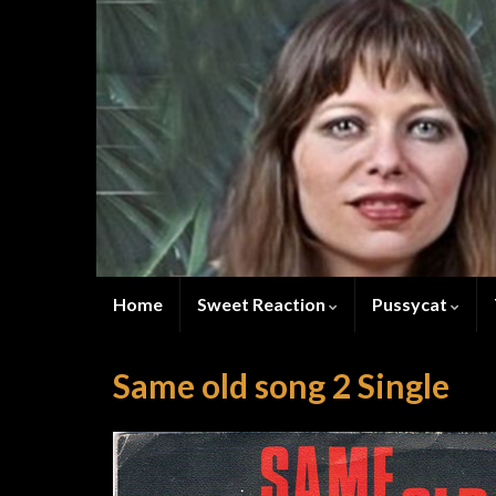
Home
Sweet Reaction
Pussycat
Same old song 2 Single