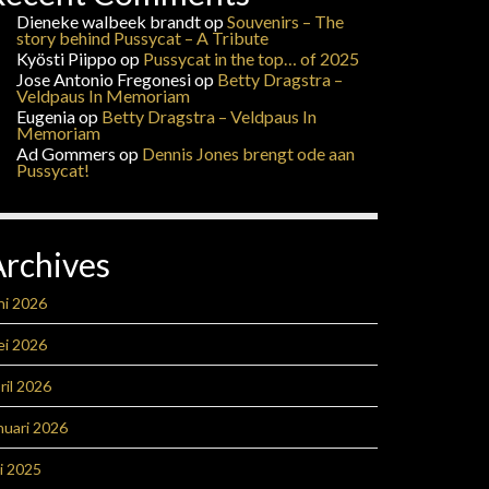
Dieneke walbeek brandt
op
Souvenirs – The
story behind Pussycat – A Tribute
Kyösti Piippo
op
Pussycat in the top… of 2025
Jose Antonio Fregonesi
op
Betty Dragstra –
Veldpaus In Memoriam
Eugenia
op
Betty Dragstra – Veldpaus In
Memoriam
Ad Gommers
op
Dennis Jones brengt ode aan
Pussycat!
Archives
ni 2026
ei 2026
ril 2026
nuari 2026
li 2025