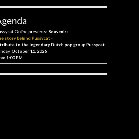
Agenda
ssycat Online presents:
Souvenirs
-
he story behind Pussycat
-
tribute to the legendary Dutch pop group Pussycat
unday,
October 11, 2026
rom
1:00 PM