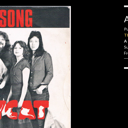
Pu
T
A 
S
F