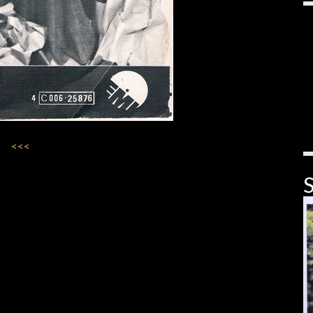
<<<
S