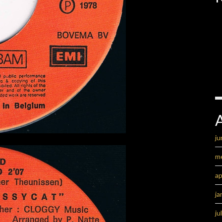
ju
m
ap
ja
ju