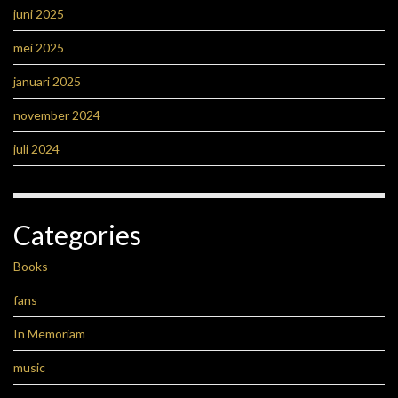
juni 2025
mei 2025
januari 2025
november 2024
juli 2024
Categories
Books
fans
In Memoriam
music