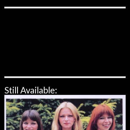
Still Available: