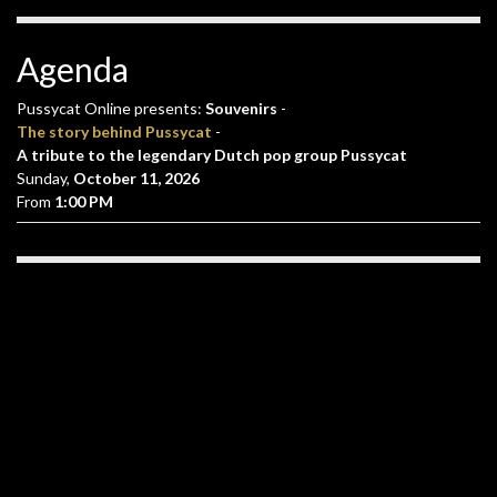
Agenda
Pussycat Online presents:
Souvenirs
-
The story behind Pussycat
-
A tribute to the legendary Dutch pop group Pussycat
Sunday,
October 11, 2026
From
1:00 PM