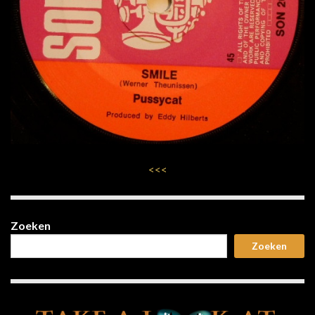
<<<
Zoeken
Zoeken