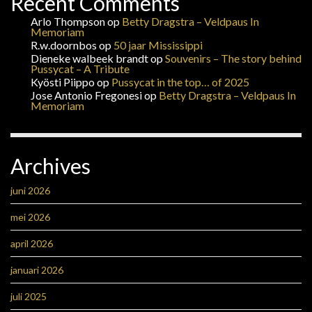
Recent Comments
Arlo Thompson
op
Betty Dragstra – Veldpaus In
Memoriam
R.w.doornbos
op
50 jaar Mississippi
Dieneke walbeek brandt
op
Souvenirs – The story behind
Pussycat – A Tribute
Kyösti Piippo
op
Pussycat in the top… of 2025
Jose Antonio Fregonesi
op
Betty Dragstra – Veldpaus In
Memoriam
Archives
juni 2026
mei 2026
april 2026
januari 2026
juli 2025