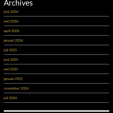
Archives
juni 2026
mei 2026
april 2026
januari 2026
juli 2025
juni 2025
mei 2025
januari 2025
november 2024
juli 2024