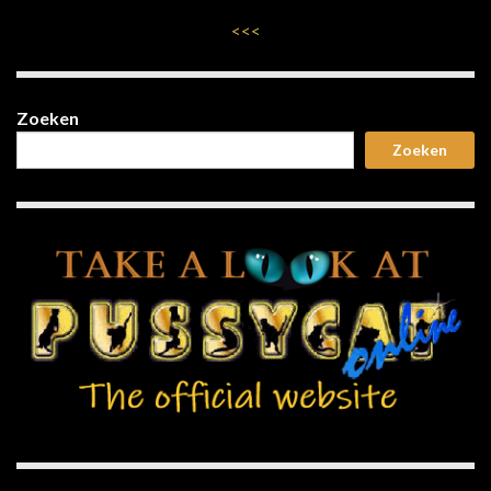
<<<
Zoeken
Zoeken