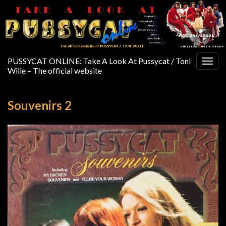
PUSSYCAT ONLINE: Take A Look At Pussycat / Toni
Togg
Wille – The official website
navig
Souvenirs 2