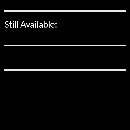
Still Available: