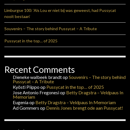
Limburgse 100: ‘Als Lou er niet bij was geweest, had Pussycat
nooit bestaan’
Souvenirs – The story behind Pussycat – A Tribute
Pussycat in the top… of 2025
Recent Comments
Dieneke walbeek brandt
op
Souvenirs – The story behind
Pussycat – A Tribute
Kyösti Piippo
op
Pussycat in the top… of 2025
Jose Antonio Fregonesi
op
Betty Dragstra – Veldpaus In
Memoriam
Eugenia
op
Betty Dragstra – Veldpaus In Memoriam
Ad Gommers
op
Dennis Jones brengt ode aan Pussycat!