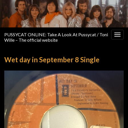
PUSSYCAT ONLINE: Take A Look At Pussycat / Toni
Togg
Wille – The official website
navig
Wet day in September 8 Single