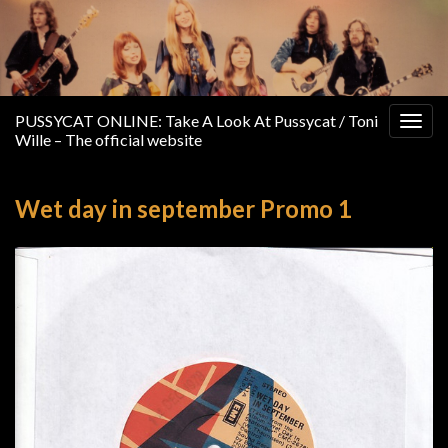
PUSSYCAT ONLINE: Take A Look At Pussycat / Toni
Togg
Wille – The official website
navig
Wet day in september Promo 1