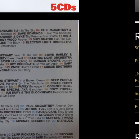
50
Pu
Li
Pu
So
Pu