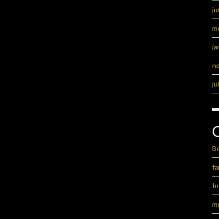
ju
m
ja
n
ju
B
fa
I
m