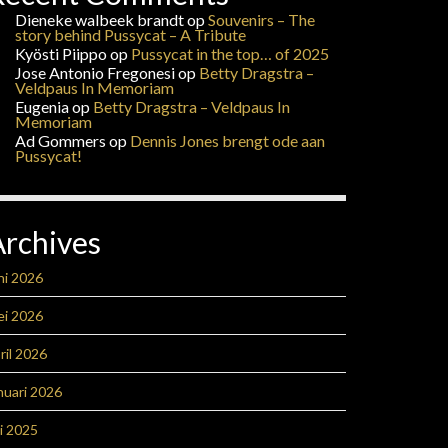
Dieneke walbeek brandt
op
Souvenirs – The
story behind Pussycat – A Tribute
Kyösti Piippo
op
Pussycat in the top… of 2025
Jose Antonio Fregonesi
op
Betty Dragstra –
Veldpaus In Memoriam
Eugenia
op
Betty Dragstra – Veldpaus In
Memoriam
Ad Gommers
op
Dennis Jones brengt ode aan
Pussycat!
Archives
ni 2026
ei 2026
ril 2026
nuari 2026
li 2025