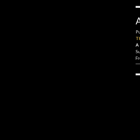
Pu
T
A 
S
F