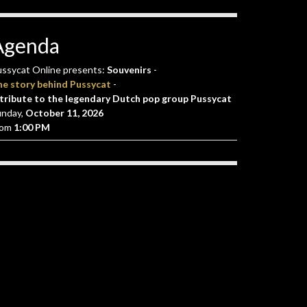
Agenda
ssycat Online presents:
Souvenirs
-
he story behind Pussycat
-
tribute to the legendary Dutch pop group Pussycat
unday,
October 11, 2026
rom
1:00 PM