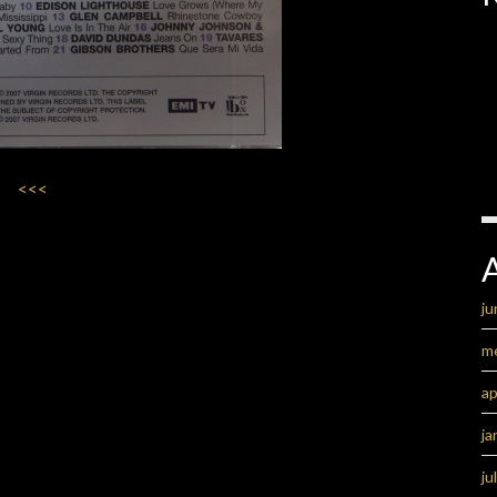
<<<
ju
m
ap
ja
ju