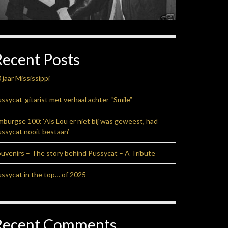
Recent Posts
 jaar Mississippi
ssycat-gitarist met verhaal achter “Smile”
mburgse 100: ‘Als Lou er niet bij was geweest, had
ssycat nooit bestaan’
uvenirs – The story behind Pussycat – A Tribute
ssycat in the top… of 2025
Recent Comments