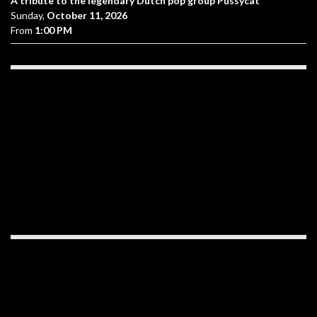
A tribute to the legendary Dutch pop group Pussycat
Sunday,
October 11, 2026
From
1:00 PM