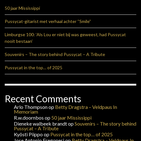
50 jaar Mississippi
Pussycat-gitarist met verhaal achter “Smile”
Limburgse 100: ‘Als Lou er niet bij was geweest, had Pussycat
nooit bestaan’
Souvenirs – The story behind Pussycat – A Tribute
Pussycat in the top… of 2025
Recent Comments
Arlo Thompson
op
Betty Dragstra – Veldpaus In
Memoriam
R.w.doornbos
op
50 jaar Mississippi
Dieneke walbeek brandt
op
Souvenirs – The story behind
Pussycat – A Tribute
Kyösti Piippo
op
Pussycat in the top… of 2025
Jose Antonio Fregonesi
op
Betty Dragstra – Veldpaus In