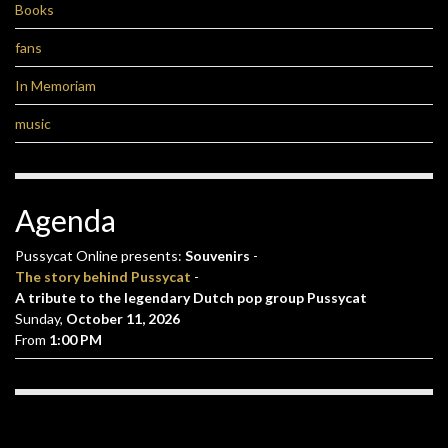
Books
fans
In Memoriam
music
Agenda
Pussycat Online presents:
Souvenirs
-
The story behind Pussycat
-
A tribute to the legendary Dutch pop group Pussycat
Sunday,
October 11, 2026
From
1:00 PM