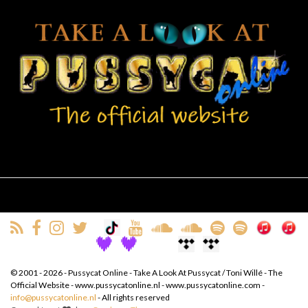
© 2001 - 2026 - Pussycat Online - Take A Look At Pussycat / Toni Willé - The
Official Website - www.pussycatonline.nl - www.pussycatonline.com -
info@pussycatonline.nl
- All rights reserved