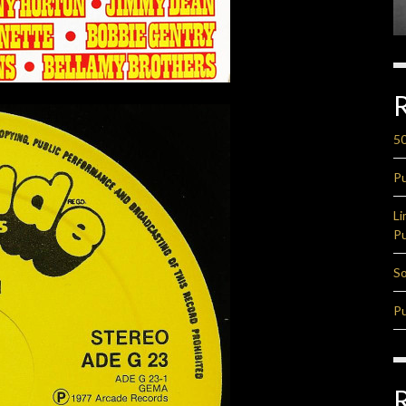
50
Pu
Li
Pu
So
Pu