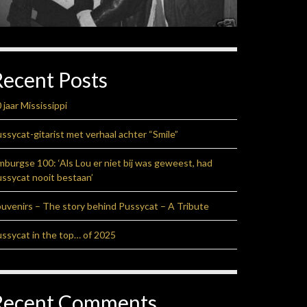
Recent Posts
 jaar Mississippi
ssycat-gitarist met verhaal achter “Smile”
mburgse 100: ‘Als Lou er niet bij was geweest, had
ssycat nooit bestaan’
uvenirs – The story behind Pussycat – A Tribute
ssycat in the top… of 2025
Recent Comments