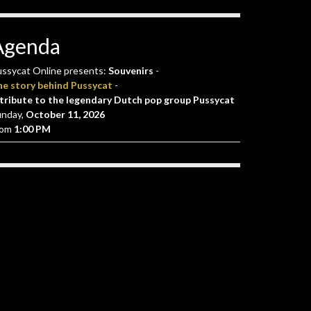
Agenda
ssycat Online presents:
Souvenirs
-
he story behind Pussycat
-
tribute to the legendary Dutch pop group Pussycat
unday,
October 11, 2026
rom
1:00 PM