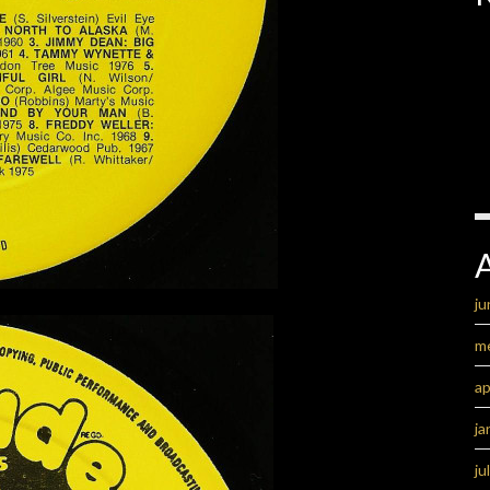
ju
m
ap
ja
ju