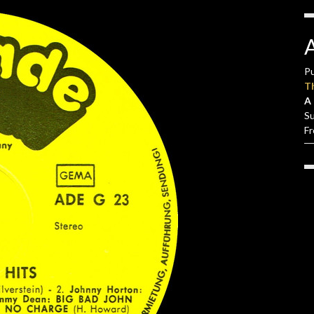
Pu
T
A 
S
F