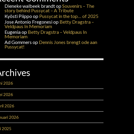
Dieneke walbeek brandt
op
Souvenirs – The
story behind Pussycat – A Tribute
Kyösti Piippo
op
Pussycat in the top… of 2025
Jose Antonio Fregonesi
op
Betty Dragstra –
Veldpaus In Memoriam
Eugenia
op
Betty Dragstra – Veldpaus In
Memoriam
Ad Gommers
op
Dennis Jones brengt ode aan
Pussycat!
Archives
ni 2026
ei 2026
ril 2026
nuari 2026
li 2025