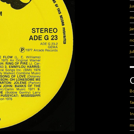
ju
m
ja
n
ju
B
fa
I
m